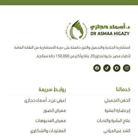
استشارية الجلدية والتجميل والليزر، حاصلة على درجة الاستشارية من النقابة العامة
لأطباء مصر ، بخبرة تتجاوز 20 عامًا وأكثر من 150,000 حالة معالجة.
F
T
S
I
a
i
n
n
c
k
a
s
e
t
p
t
b
o
c
a
o
k
h
g
o
a
r
خدماتنا
روابـط سريعة
k
t
a
m
الحقن التجميلي
اعرفي عن د. أسماء حجازي
إبر نضارة البشرة
معرض الصور
علاج البشرة والندبات
معرض الفديوهات
الشد غير الجراحي
المقترحات والشكاوي