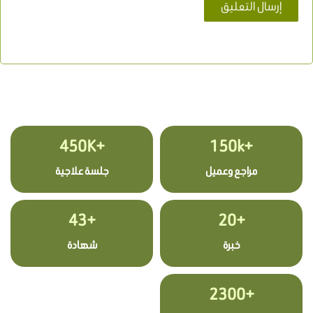
+450K
+150k
مراجع وعميل
جلسة علاجية
+43
+20
خبرة
شهادة
+2300