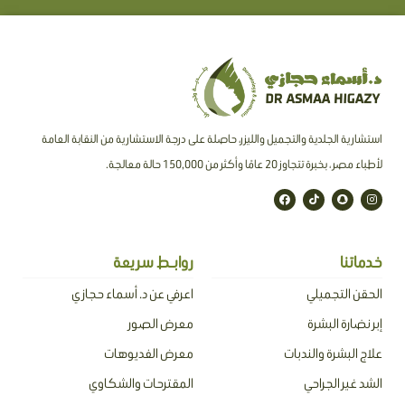
استشارية الجلدية والتجميل والليزر، حاصلة على درجة الاستشارية من النقابة العامة
لأطباء مصر ، بخبرة تتجاوز 20 عامًا وأكثر من 150,000 حالة معالجة.
F
T
S
I
a
i
n
n
c
k
a
s
e
t
p
t
b
o
c
a
o
k
h
g
o
a
r
خدماتنا
روابـط سريعة
k
t
a
m
الحقن التجميلي
اعرفي عن د. أسماء حجازي
إبر نضارة البشرة
معرض الصور
علاج البشرة والندبات
معرض الفديوهات
الشد غير الجراحي
المقترحات والشكاوي