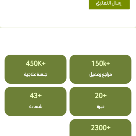
+450K
+150k
مراجع وعميل
جلسة علاجية
+43
+20
خبرة
شهادة
+2300