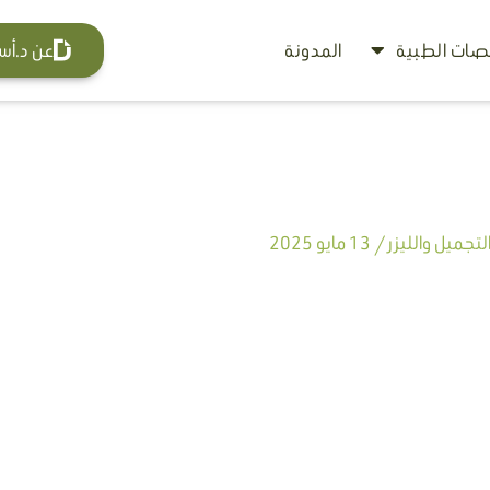
ات الطبية
المدونة
عن د.أس
تجميل والليزر
/
13 مايو 2025