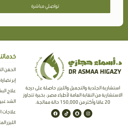
تواصلي مباشرة
خدماتنا
الحقن ال
إبر نضارة
استشارية الجلدية والتجميل والليزر، حاصلة على درجة
علاج البش
الاستشارية من النقابة العامة لأطباء مصر ، بخبرة تتجاوز
الشد غير 
20 عامًا وأكثر من 150,000 حالة معالجة.
F
T
S
I
علاجات ا
a
i
n
n
c
k
a
s
الليزر الم
e
t
p
t
b
o
c
a