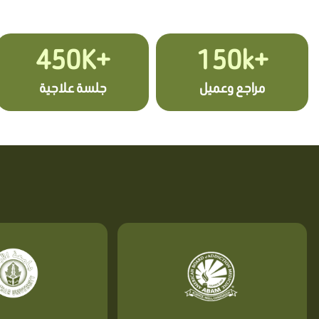
+450K
+150k
مراجع وعميل
جلسة علاجية