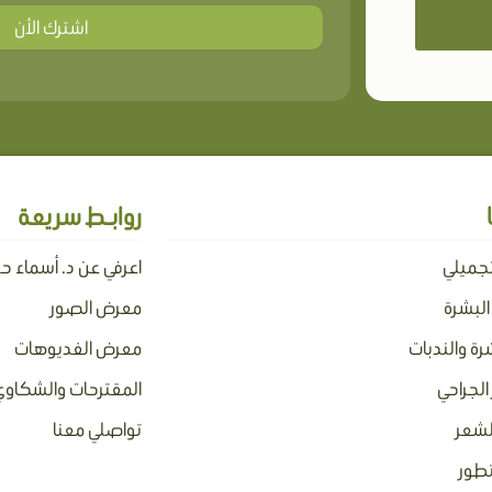
اشترك الأن
روابـط سريعة
تجميلي
اعرفي عن د. أسماء ح
 البشرة
معرض الصور
رة والندبات
معرض الفديوهات
الجراحي
المقترحات والشكاوي
لشعر
تواصلي معنا
تطور