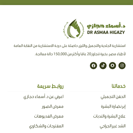
استشارية الجلدية والتجميل والليزر، حاصلة على درجة الاستشارية من النقابة العامة
لأطباء مصر ، بخبرة تتجاوز 20 عامًا وأكثر من 150,000 حالة معالجة.
F
T
S
I
a
i
n
n
c
k
a
s
e
t
p
t
b
o
c
a
o
k
h
g
o
a
r
خدماتنا
روابـط سريعة
k
t
a
m
الحقن التجميلي
اعرفي عن د. أسماء حجازي
إبر نضارة البشرة
معرض الصور
علاج البشرة والندبات
معرض الفديوهات
الشد غير الجراحي
المقترحات والشكاوي