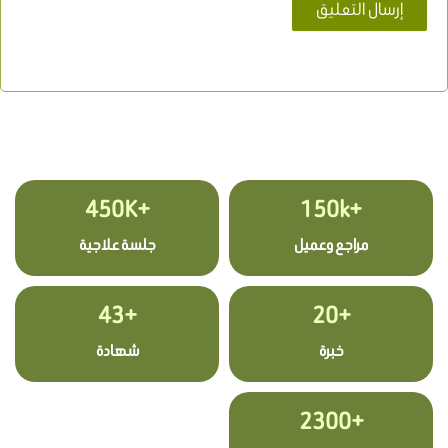
+450K
+150k
مراجع وعميل
جلسة علاجية
+43
+20
خبرة
شهادة
+2300