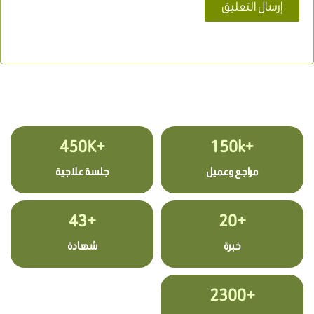
+450K
+150k
مراجع وعميل
جلسة علاجية
+43
+20
خبرة
شهادة
+2300