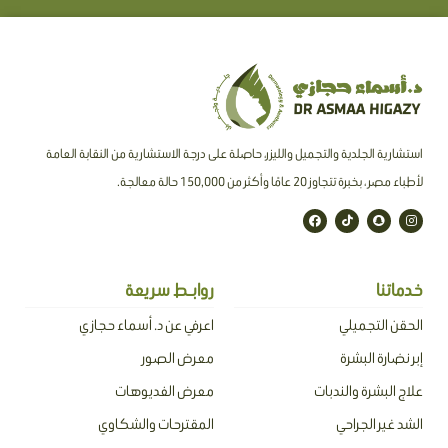
استشارية الجلدية والتجميل والليزر، حاصلة على درجة الاستشارية من النقابة العامة
لأطباء مصر ، بخبرة تتجاوز 20 عامًا وأكثر من 150,000 حالة معالجة.
F
T
S
I
a
i
n
n
c
k
a
s
e
t
p
t
b
o
c
a
o
k
h
g
o
a
r
خدماتنا
روابـط سريعة
k
t
a
m
الحقن التجميلي
اعرفي عن د. أسماء حجازي
إبر نضارة البشرة
معرض الصور
علاج البشرة والندبات
معرض الفديوهات
الشد غير الجراحي
المقترحات والشكاوي