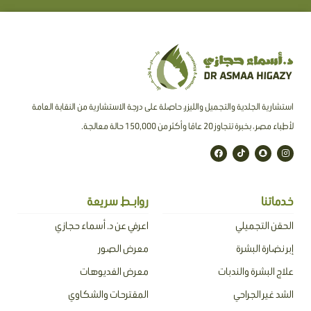
استشارية الجلدية والتجميل والليزر، حاصلة على درجة الاستشارية من النقابة العامة
لأطباء مصر ، بخبرة تتجاوز 20 عامًا وأكثر من 150,000 حالة معالجة.
F
T
S
I
a
i
n
n
c
k
a
s
e
t
p
t
b
o
c
a
o
k
h
g
o
a
r
خدماتنا
روابـط سريعة
k
t
a
m
الحقن التجميلي
اعرفي عن د. أسماء حجازي
إبر نضارة البشرة
معرض الصور
علاج البشرة والندبات
معرض الفديوهات
الشد غير الجراحي
المقترحات والشكاوي