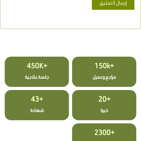
+450K
+150k
مراجع وعميل
جلسة علاجية
+43
+20
خبرة
شهادة
+2300