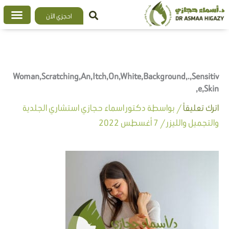
خطي
احجزي الآن
لى
لمحتوى
Woman,Scratching,An,Itch,On,White,Background,.,Sensitiv
e,Skin,
اترك تعليقاً
/ بواسطة
دكتور اسماء حجازي استشاري الجلدية
والتجميل والليزر
/
7 أغسطس 2022