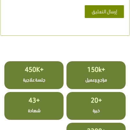
+450K
+150k
مراجع وعميل
جلسة علاجية
+43
+20
خبرة
شهادة