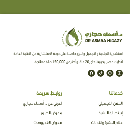
استشارية الجلدية والتجميل والليزر، حاصلة على درجة الاستشارية من النقابة العامة
لأطباء مصر ، بخبرة تتجاوز 20 عامًا وأكثر من 150,000 حالة معالجة.
F
T
S
I
a
i
n
n
c
k
a
s
e
t
p
t
b
o
c
a
o
k
h
g
o
a
r
خدماتنا
روابـط سريعة
k
t
a
m
الحقن التجميلي
اعرفي عن د. أسماء حجازي
إبر نضارة البشرة
معرض الصور
علاج البشرة والندبات
معرض الفديوهات