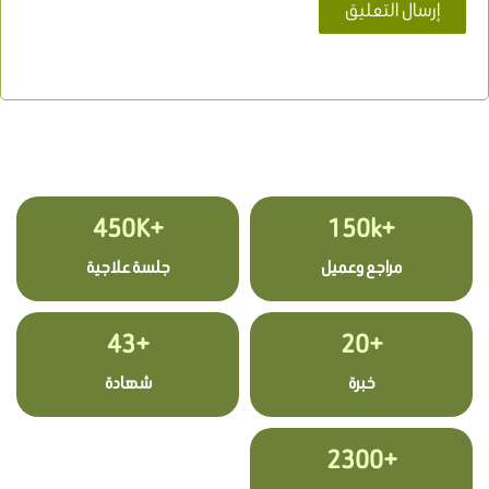
+450K
+150k
مراجع وعميل
جلسة علاجية
+43
+20
خبرة
شهادة
+2300