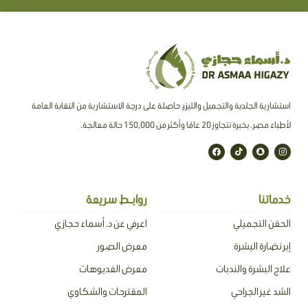
استشارية الجلدية والتجميل والليزر، حاصلة على درجة الاستشارية من النقابة العامة
لأطباء مصر ، بخبرة تتجاوز 20 عامًا وأكثر من 150,000 حالة معالجة.
F
T
S
I
a
i
n
n
c
k
a
s
e
t
p
t
b
o
c
a
o
k
h
g
o
a
r
خدماتنا
روابـط سريعة
k
t
a
m
الحقن التجميلي
اعرفي عن د. أسماء حجازي
إبر نضارة البشرة
معرض الصور
علاج البشرة والندبات
معرض الفديوهات
الشد غير الجراحي
المقترحات والشكاوي