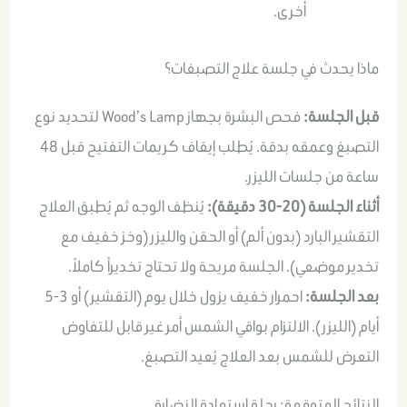
أخرى
.
ماذا يحدث في جلسة علاج التصبغات؟
قبل الجلسة:
فحص البشرة بجهاز Wood’s Lamp لتحديد نوع
التصبغ وعمقه بدقة. يُطلب إيقاف كريمات التفتيح قبل 48
ساعة من جلسات الليزر.
أثناء الجلسة (20-30 دقيقة):
يُنظف الوجه ثم يُطبق العلاج
التقشير البارد (بدون ألم) أو الحقن والليزر (وخز خفيف مع
تخدير موضعي). الجلسة مريحة ولا تحتاج تخديراً كاملاً.
بعد الجلسة:
احمرار خفيف يزول خلال يوم (التقشير) أو 3-5
أيام (الليزر). الالتزام بواقي الشمس أمر غير قابل للتفاوض
التعرض للشمس بعد العلاج يُعيد التصبغ.
النتائج المتوقعة: رحلة استعادة النضارة