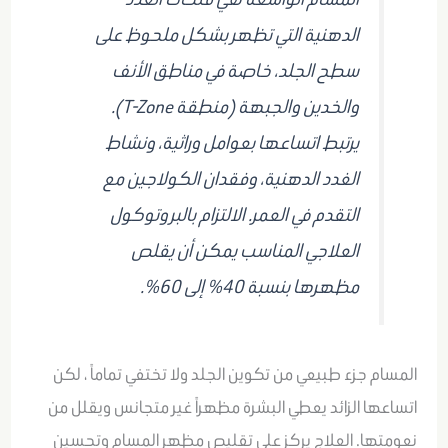
الدهنية التي تظهر بشكل ملحوظ على
سطح الجلد، خاصة في مناطق الأنف
والخدين والجبهة (منطقة T-Zone).
يرتبط اتساعها بعوامل وراثية، ونشاط
الغدد الدهنية، وفقدان الكولاجين مع
التقدم في العمر. الالتزام بالبروتوكول
العلاجي المناسب يمكن أن يقلص
مظهرها بنسبة 40% إلى 60%.
المسام جزء طبيعي من تكوين الجلد ولا تختفي تماماً ، لكن
اتساعها الزائد يعطي البشرة مظهراً غير متجانس ويقلل من
نعومتها. العلاج يركز على تقليص مظهر المسام وتحسين