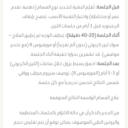
قبل الجلسة:
تُقيّم البشرة لتحديد نوع المسام (دهنية، تقدم
عمر، أو مختلطة) واختيار التقنية الأنسب. يُنصح بإيقاف
الريتينويد قبل 3 أيام من جلسات الليزر.
أثناء الجلسة (20-40 دقيقة):
يُنظف الوجه ثم يُطبق العلاج —
سواء ليزر كربوني (بدون ألم تقريباً) أو مورفيوس 8 (مع تخدير
موضعي). قد تشعرين بحرارة خفيفة أثناء الجلسة.
بعد الجلسة:
احمرار بسيط يزول خلال ساعات (الليزر الكربوني)
أو 3-5 أيام (المورفيوس 8). يُوصف سيروم مرطب وواقي
شمس. النتائج تتحسن تدريجياً مع كل جلسة.
علاج المسام الواسعة النتائج المتوقعة
من الجدير بالذكر أن في حالة الالتزام بالجلسات المنتظمة
والروتين الطبي الموصوف، يمكن توقع أن يتم تقليص حجم