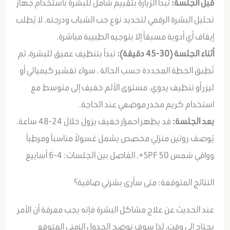
قبل الجلسة:
تبدأ الزيارة بتقييم شامل للبشرة باستخدام جهاز
تحليل البشرة الرقمي لتحديد نوع حب الشباب ودرجته. لا يُطلب
إيقاف أي أدوية مسبقاً إلا بتوجيه الطبيبة مباشرة.
أثناء الجلسة (30-45 دقيقة):
تبدأ بتنظيف عميق للبشرة، ثم
تُطبق الخطة المحددة حسب الحالة ، سواء تقشير كيميائي أو
ليزر أو تنظيف يدوي. مستوى الألم خفيف إلى متوسط مع
استخدام كريم مخدر موضعي عند الحاجة.
بعد الجلسة:
قد يظهر احمرار خفيف يزول خلال 24-48 ساعة.
يُوصف روتين منزلي مخصص يشمل غسولاً مناسباً ومرطباً
وواقي شمس SPF 50+. الفاصل بين الجلسات: 4-6 أسابيع
النتائج المتوقعة: متى سأرى بشرتي صافية؟
عند الحديث عن علاج مشاكل البشرة فإنه يجب معرفة أن الأمر
يحتاج إلى وقت، لذا سوف نوضح
الجدول الزمني المتوقع