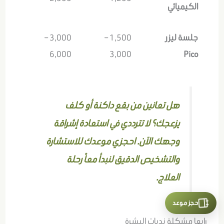
الكيميائي
جلسة ليزر
1,500 –
3,000 –
6,000
3,000
Pico
هل تعانين من بقع داكنة أو كلف
يزعجك؟ لا تترددي في استعادة إشراقة
وجهك الآن. احجزي موعدك للاستشارة
والتشخيص الدقيق لنبدأ معاً رحلة
العلاج.
حجز موعد
رابعا مشكلة ندبات البشرة