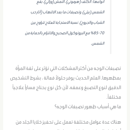
أنواعها: الكلف (هرموني)، النمش (وراثي)، بقع
الشمس (بيئي)، وتصبغات ما بعد الالتهاب (آثار حب
الشباب والجروح). نسبة الاستجابة للعلاج تتراوح بين
70-85% مع البروتوكول الصحيح والالتزام بالحماية من
الشمس.
تصبغات الوجه من أكثر المشكلات التي تؤثر على ثقة المرأة
بمظهرها. العلم الحديث يوفر حلولاً فعالة ، بشرط التشخيص
الدقيق لنوع التصبغ وعمقه، لأن كل نوع يحتاج مساراً علاجياً
مختلفاً.
ما هي أسباب ظهور تصبغات الوجه؟
هناك عدة عوامل مختلفة تعمل على تحفيز خلايا الجلد من