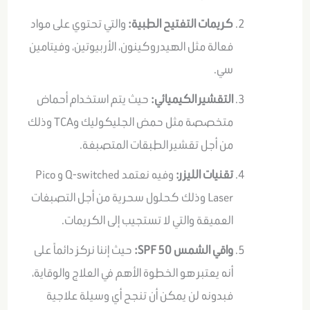
كريمات التفتيح الطبية:
والتي تحتوي على مواد
فعالة مثل الهيدروكينون، الأربيوتين، وفيتامين
سي
.
التقشير الكيميائي:
حيث يتم استخدام أحماض
متخصصة مثل حمض الجليكوليك وTCA وذلك
من أجل تقشير الطبقات المتصبغة
.
تقنيات الليزر:
وفيه نعتمد
Q-switched
و
Pico
Laser
وذلك كحلول سحرية من أجل التصبغات
العميقة والتي لا تستجيب إلى الكريمات
.
واقي الشمس SPF 50:
حيث إننا نركز دائماً على
أنه يعتبر هو الخطوة الأهم في العلاج والوقاية،
فبدونه لن يمكن أن تنجح أي وسيلة علاجية