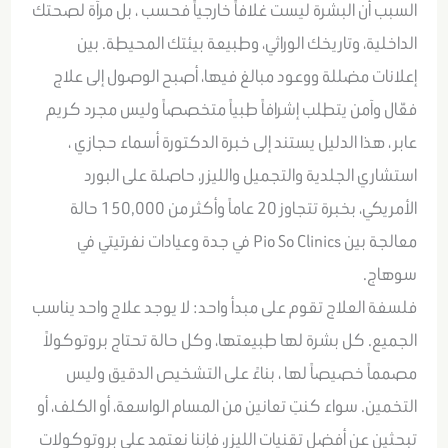
السبب أن البشرة ليست غلافاً خارجياً فحسب ، بل مرآة لصحتك
الداخلية، وتاريخك الوراثي، وطبيعة بيئتك المحيطة. بين
إعلانات مضللة ووعود مبالغ فيها، أصبح الوصول إلى علاج
فعّال وآمن يتطلب إشرافاً طبياً متخصصاً وليس مجرد كريم
عابر ، هذا الدليل يستند إلى خبرة الدكتورة أسماء حجازي ،
استشاري الجلدية والتجميل والليزر، حاصلة على البورد
الأمريكي، بخبرة تتجاوز 20 عاماً وأكثر من 150,000 حالة
معالجة بين Pio So Clinics في جدة وعيادات نفرتيتي في
سوهاج.
فلسفة العلاج تقوم على مبدأ واحد: لا يوجد علاج واحد يناسب
الجميع. كل بشرة لها طبيعتها، وكل حالة تحتاج بروتوكولاً
مصمماً خصيصاً لها ، بناءً على التشخيص الدقيق وليس
التخمين. سواء كنتِ تعانين من المسام الواسعة، أو الكلف، أو
تبحثين عن أفضل تقنيات الليزر، فإننا نعتمد على بروتوكولات