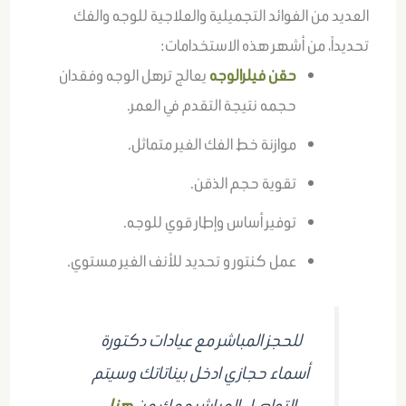
العديد من الفوائد التجميلية والعلاجية للوجه والفك
تحديداً، من أشهر هذه الاستخدامات:
حقن فيلرالوجه
يعالج ترهل الوجه وفقدان
حجمه نتيجة التقدم في العمر.
موازنة خط الفك الغير متماثل.
تقوية حجم الذقن.
توفير أساس وإطار قوي للوجه.
عمل كنتور و تحديد للأنف الغير مستوي.
للحجز المباشر مع عيادات دكتورة
أسماء حجازي ادخل بيناتاتك وسيتم
التواصل المباشر معك من
هنا
.