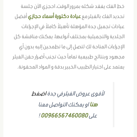
خط الفك يفقد شكله بمرور الوقت، احجزي الآن جلسة
تحديد الفك بالفيلر مع
عيادة دكتورة أسماء حجازي
أفضل
عيادات تجميل جدة المؤهلة تأهيلاً كاملاً في الإجراءات
الجلدية والتجميلية بمختلف أنواعها، يمكنك مناقشة كل
الإجراءات المتاحة لكِ لتصلِ إلى ما تطمحين إليه بدون أي
مجهود وبنتائج طبيعية تماماً حيث تجنب أضرار حقن الفيلر
يعتمد على اختيار الطبيب الخبير بدقة و المواد المحقونة.
لأقوى عروض الفيلر في جدة
اضغط
هنا
او يمكنك التواصل معنا
على
00966567460080
!