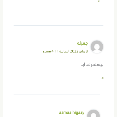
رد
جميله
8 مايو 2022 الساعة 4:11 مساءً
بيستمر قد ايه
رد
asmaa higazy