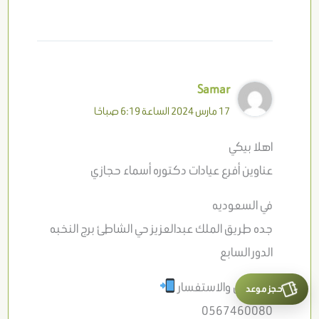
Samar
17 مارس 2024 الساعة 6:19 صباحًا
اهلا بيكي
عناوين أفرع عيادات دكتوره أسماء حجازي
في السعوديه
جده طريق الملك عبدالعزيز حي الشاطئ برج النخبه
الدور السابع
حجز موعد
للتواصل والاستفسار
0567460080