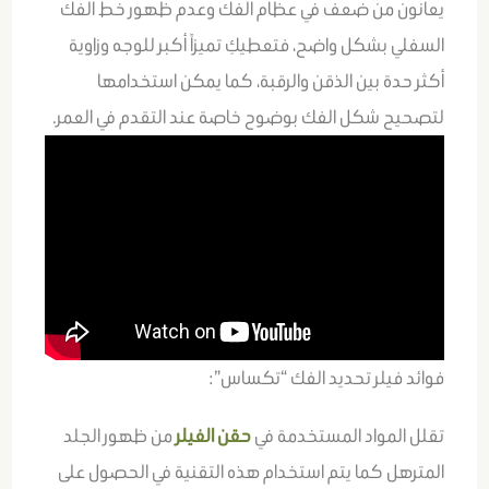
يعانون من ضعف في عظام الفك وعدم ظهور خط الفك
السفلي بشكل واضح، فتعطيكِ تميزاً أكبر للوجه وزاوية
أكثر حدة بين الذقن والرقبة، كما يمكن استخدامها
لتصحيح شكل الفك بوضوح خاصة عند التقدم في العمر.
فوائد فيلر تحديد الفك “تكساس”:
تقلل المواد المستخدمة في
حقن الفيلر
من ظهور الجلد
المترهل كما يتم استخدام هذه التقنية في الحصول على