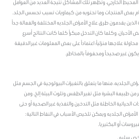
المحيط الخارجي، وتظهر تلك المشاكل نتيجة العديد من العوامل
ستخدام بعض المنتجات وما تحتويه من كيماويات تسبب تحسس الجلد.
 الذين يقدمون طرق علاج الأمراض الجلديه المختلفة والفعالة جداً
عض الأحيان، وكلما كان التدخل مبكراً كلما كانت النتائج أسرع
حاولة علاجها منزلياً؛ اعتماداً على بعض المعلومات غير الدقيقة
 يكون غير صحيحاً ومحفوفاً بالمخاطر.
مراض الجلديه، منها ما يتعلق بالتغيرات البيولوجية في الجسم مثل
ر من طبيعة البشرة مثل تغير الطقس وتلوث البيئة إلخ، ومن
ادات الحياتية الخاطئة مثل التدخين والتغذية غير الصحية أو حتى
الأمراض الجلديه ويمكن تلخيص الأسباب في النقاط التالية:
يروسات أو البكتيريا.
خص سليم.