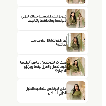
خيوط الشد التجميلية دليلك الطبي
لأنواعها ومناطقها ونتائجها
هل الفراكشنال ليزر مناسب
لحالتكِ؟
محفزات الكولاجين .. ما هي أنواعها
كيف تعمل والفرق بينها وبين إبر
النضارة؟
حقن البوتكس للتجاعيد: الدليل
الطبي الشامل