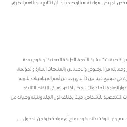
شخص المريض سواء نفسياً أو صحياً، والآن لنتايع سوياً أهم الطرق
يعد الجلد هو أكبر عضو في جسم الانسان، ويتكون من 3 طبقات “البشرة، الأدمة، الطبقة الدهنية” ويقوم بعدة
م وحمايته من الرضوض والاحساس بالمنبهات السارة والمؤلمة،
فضلاً عن الحفاظ على توازن الماء والمعادن كما يشارك في تصنيع فيتامين D الذي يعد من أهم الفيتامينات اللازمة
ار الهامة للجلد والتي يمكن اختصارها في النقاط التالية:
مات الشخصية للأشخاص، حيث يختلف لون الجلد وبنيته وطياته من
جسم، وفي الوقت ذاته يقوم بمنع أي مواد خطرة من الدخول إلى