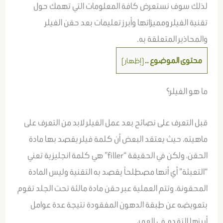
لذلك سوف نستعرض كافة المعلومات التي تهمك حول
تقنية الفيلر ومميزاتها وأبرز تعليمات بعد حقن الفيلر
والمحاذير المتعلقة به.
محتوى الموضوع ..
[
إظهار
]
ما هو الفيلر؟
قبل التعرف على نصائح بعد عمل الفيلر لابد من التعرف على
ماهيته، حيث يعتقد البعض أن كلمة فيلر يقصد بها مادة
الحقن، ولكن في الحقيقة “filler” هي كلمة انجليزية تعني
“التعبئة” أي أنها مصطلحاً يقصد به التقنية وليس المادة
المحقونة، وتتم العملية عبر حقن مادة مالئة تحت الجلد تقوم
بتعويضه عن طبقة الدهون المفقودة نتيجة عدة عوامل
أبرزها التقدم في العمر،