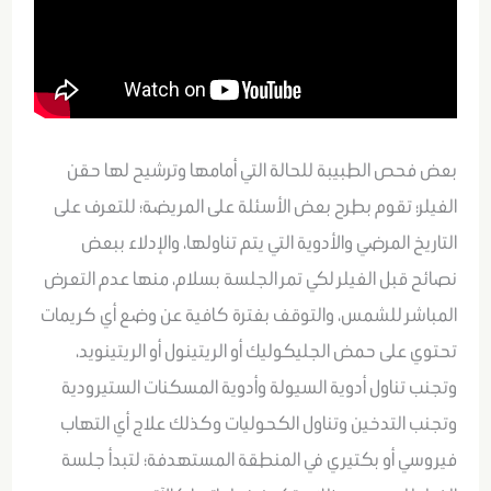
بعض فحص الطبيبة للحالة التي أمامها وترشيح لها حقن
الفيلر؛ تقوم بطرح بعض الأسئلة على المريضة؛ للتعرف على
التاريخ المرضي والأدوية التي يتم تناولها، والإدلاء ببعض
نصائح قبل الفيلر لكي تمر الجلسة بسلام، منها عدم التعرض
المباشر للشمس، والتوقف بفترة كافية عن وضع أي كريمات
تحتوي على حمض الجليكوليك أو الريتينول أو الريتينويد،
وتجنب تناول أدوية السيولة وأدوية المسكنات الستيرودية
وتجنب التدخين وتناول الكحوليات وكذلك علاج أي التهاب
فيروسي أو بكتيري في المنطقة المستهدفة؛ لتبدأ جلسة