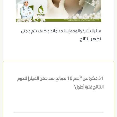
فيلر البشرة والوجه إستخداماته و كيف يتم و متى
تظهر النتائج
51 فكرة عن “أهم 10 نصائح بعد حقن الفيلر | لتدوم
النتائج فترة أطول”