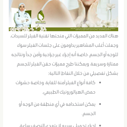
هناك العديد من المميزات التي منحتها تقنية الفيلر للسيدات،
وجعلت أغلب المشاهير يداومون على جلسات الفيلر سواء
للوجه أو الجسم، خاصة أنه إجراء غير جراحية وآمن جداً ونتائجه
ممتازة وسريعة، ويمكننا طرح مميزات حقن الفيلر للجسم
بشكل تفصيلي من خلال النقاط التالية:
كافة أنواع الفيلر آمنة للغاية، وخاصة حشوات
حمض الهيالورونيك الطبيعي.
يمكن استخدامه في أي منطقة من الوجه أو
الجسم.
إجراء تجميلي سريع لا يتعدى النصف ساعة،