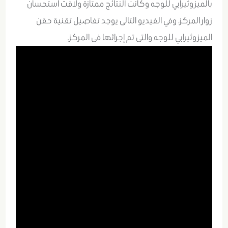
بالميزوثيرابي للوجه وكانت النتائج ممتازة ولاقت استحسان
زوار المركز، وفي الفيديو التالى يوجد تفاصيل تقنية حقن
الميزوثيرابي للوجه والتى تم إجرائها فى المركز.