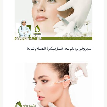
الميزوثيرابي للوجه: تميز ببشرة ناعمة وشابة