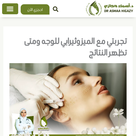
خطي
احجزي الآن
لى
لمحتوى
تجربتي مع الميزوثيرابي للوجه ومتى
تظهر النتائج