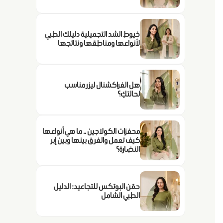
خيوط الشد التجميلية دليلك الطبي
لأنواعها ومناطقها ونتائجها
هل الفراكشنال ليزر مناسب
لحالتكِ؟
محفزات الكولاجين .. ما هي أنواعها
كيف تعمل والفرق بينها وبين إبر
النضارة؟
حقن البوتكس للتجاعيد: الدليل
الطبي الشامل