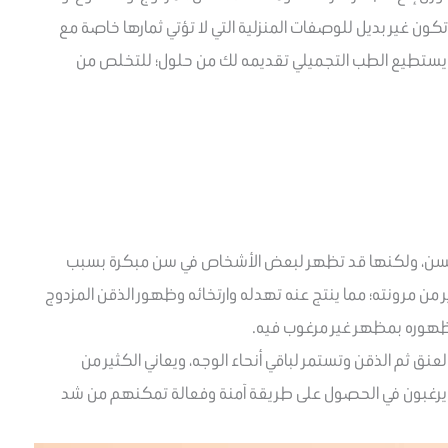
 تكون غير بديل للوصفات المنزلية التي لا تؤتي ثمارها خاصة مع
ما يستطيع الطب التجميلي تقديمه لك من حلول؛ للتخلص من
لسن، ولكنها قد تظهر لبعض الأشخاص في سن مبكرة بسبب
ر من مرونته؛ مما ينتج عنه تهدله وارتخائه وظهور الذقن المزدوج
ي ظهوره بمظهر غير مرغوب فيه.
ق ثم الذقن وتستمر لباقي أنحاء الوجه، ويعاني الكثير من
ويرغبون في الحصول على طريقة آمنة وفعالة تمكنهم من شد