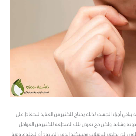
نة بباقي أجزاء الجسم؛ لذلك يحتاج للكثير من العناية للحفاظ على
شدودة وشابة، ولكن مع تعرض تلك المنطقة للكثير من العوامل
الوزن إلخ؛ تظهر الترهلات ومشكلة الذقن المزدوج أو اللغلوغ، وهنا