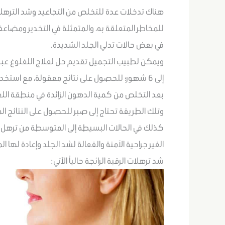
هناك تدخلات عدة للتخلص من التجاعيد وشد الترهلات
للمخاطر المتعلقة به، والمتمثلة في التخدير ومضاعفا
في بعض حالات تدلي الجلد الشديدة.
إلى 6 شهور؛ للحصول على نتائج معقولة، مع استخدام بعض الآجهزة الآخرى مثل الليزر أو الراديوفريكونسي إلى آخره..
بعد التخلص من كمية الدهون الزائدة في منطقة اللغلو
وتلك الطريقة تحتاج إلى صبر للحصول على النتائج ا
كذلك في الحالات البسيطة إلى المتوسطة من ترهل ا
الغير جراحية الآمنة والفعالة لشد الجلد وإعادة لها 
شد ترهلات الرقبة الرائجة حالياً الآتي: