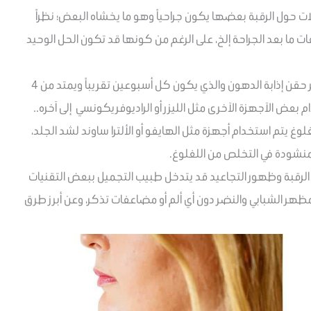
 حول الرقبة بعضها يكون جراحياً وهو ما يخشاه البعض؛ نظراً
ت ما بعد الجراحة إلخ، على الرغم من كونها قد تكون الحل الوحيد
ويمكن لطبيب التجميل تقديم حل لعلاج اللغلوغ عبر حقن إذابة الدهون والذي يكون كل أسبوعين تقريباً ويمتد من 4
غ يتم استخدام أجهزة مثل الهايفو أو الألترا ساوند لشد الجلد،
لمنشودة في التخلص من اللغلوغ.
لرقبة وظهور التجاعيد قد يتدخل طبيب التجميل ببعض التقنيات
المظهر الشبابي والنضر دون أي ألم أو مضاعفات تذكر، وعن أبرز طرق